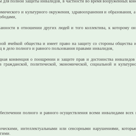
ем для полной защиты инвалидов, в частности во время вооруженных ко
номического и культурного окружения, здравоохранения и образования, 
вободами,
занности в отношении других людей и того коллектива, к которому о
овной ячейкой общества и имеет право на защиту со стороны общества
 в дело полного и равного пользования правами инвалидов,
дная конвенция о поощрении и защите прав и достоинства инвалидов 
в гражданской, политической, экономической, социальной и культур
беспечении полного и равного осуществления всеми инвалидами всех 
ическими, интеллектуальными или сенсорными нарушениями, которы
угими.