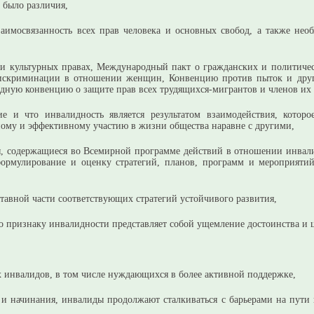
 было различия,
заимосвязанность всех прав человека и основных свобод, а также нео
 и культурных правах, Международный пакт о гражданских и политич
искриминации в отношении женщин, Конвенцию против пыток и друг
дную конвенцию о защите прав всех трудящихся-мигрантов и членов их 
е и что инвалидность является результатом взаимодействия, кото
ому и эффективному участию в жизни общества наравне с другими,
, содержащиеся во Всемирной программе действий в отношении инвали
формулирование и оценку стратегий, планов, программ и мероприяти
тавной части соответствующих стратегий устойчивого развития,
о признаку инвалидности представляет собой ущемление достоинства и 
х инвалидов, в том числе нуждающихся в более активной поддержке,
 и начинания, инвалиды продолжают сталкиваться с барьерами на пути 