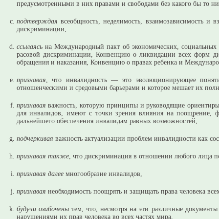
предусмотренными в них правами и свободами без какого бы то ни
подтверждая
всеобщность, неделимость, взаимозависимость и в
дискриминации,
ссылаясь
на Международный пакт об экономических, социальных
расовой дискриминации, Конвенцию о ликвидации всех форм д
обращения и наказания, Конвенцию о правах ребенка и Междунаро
признавая
, что инвалидность — это эволюционирующее поняти
отношенческими и средовыми барьерами и которое мешает их полн
признавая
важность, которую принципы и руководящие ориентиры
для инвалидов, имеют с точки зрения влияния на поощрение, 
дальнейшего обеспечения инвалидам равных возможностей,
подчеркивая
важность актуализации проблем инвалидности как сос
признавая также
, что дискриминация в отношении любого лица п
признавая далее
многообразие инвалидов,
признавая
необходимость поощрять и защищать права человека все
будучи озабочены
тем, что, несмотря на эти различные документы
нарушениями их прав человека во всех частях мира,