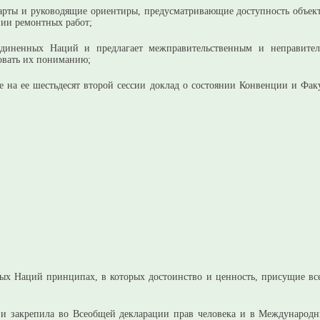
ндарты и руководящие ориентиры, предусматривающие доступность объе
ии ремонтных работ;
диненных Наций и предлагает межправительственным и неправител
овать их пониманию;
ее на ее шестьдесят второй сессии доклад о состоянии Конвенции и Фа
х Наций принципах, в которых достоинство и ценность, присущие все
и закрепила во Всеобщей декларации прав человека и в Международны