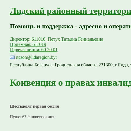
Лидский районный территори
Помощь и поддержка - адресно и операт
Директор: 611016, Петух Татьяна Геннадьевна
Приемная: 611019
Горячая линия: 60 20 01
rtcson@lidaregion.by;
Республика Беларусь, Гродненская область, 231300, г.Лида, 
Конвенция о правах инвали
Шестьдесят первая сессия
Пункт 67
b
повестки дня