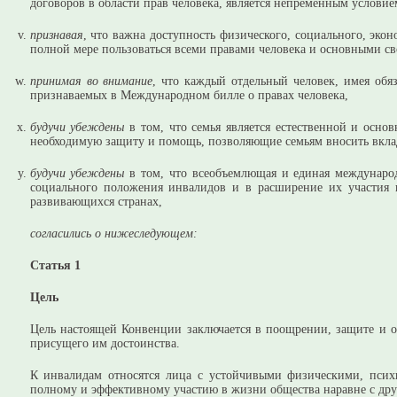
договоров в области прав человека, является непременным услови
признавая
, что важна доступность физического, социального, эко
полной мере пользоваться всеми правами человека и основными с
принимая во внимание
, что каждый отдельный человек, имея обя
признаваемых в Международном билле о правах человека,
будучи убеждены
в том, что семья является естественной и осн
необходимую защиту и помощь, позволяющие семьям вносить вклад
будучи убеждены
в том, что всеобъемлющая и единая междунаро
социального положения инвалидов и в расширение их участия 
развивающихся странах,
согласились о нижеследующем:
Статья 1
Цель
Цель настоящей Конвенции заключается в поощрении, защите и о
присущего им достоинства.
К инвалидам относятся лица с устойчивыми физическими, псих
полному и эффективному участию в жизни общества наравне с др