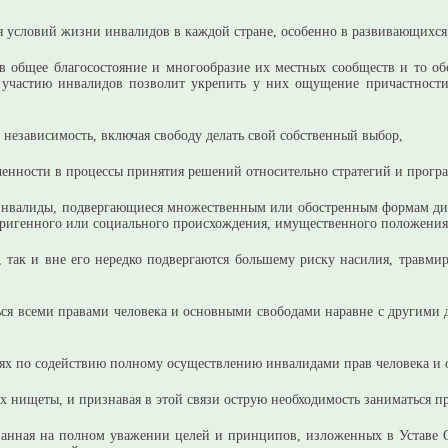
 условий жизни инвалидов в каждой стране, особенно в развивающихся 
общее благосостояние и многообразие их местных сообществ и то обс
 участию инвалидов позволит укрепить у них ощущение причастности 
и независимость, включая свободу делать свой собственный выбор,
нности в процессы принятия решений относительно стратегий и программ
инвалиды, подвергающиеся множественным или обостренным формам диск
ригенного или социального происхождения, имущественного положения, 
так и вне его нередко подвергаются большему риску насилия, травмир
ся всеми правами человека и основными свободами наравне с другими де
лиях по содействию полному осуществлению инвалидами прав человека и 
ях нищеты, и признавая в этой связи острую необходимость заниматься 
нованная на полном уважении целей и принципов, изложенных в Устав