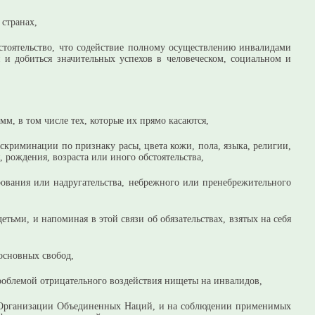
странах,
тоятельство, что содействие полному осуществлению инвалидами
и добиться значительных успехов в человеческом, социальном и
, в том числе тех, которые их прямо касаются,
риминации по признаку расы, цвета кожи, пола, языка, религии,
рождения, возраста или иного обстоятельства,
ования или надругательства, небрежного или пренебрежительного
тьми, и напоминая в этой связи об обязательствах, взятых на себя
основных свобод,
проблемой отрицательного воздействия нищеты на инвалидов,
е Организации Объединенных Наций, и на соблюдении применимых