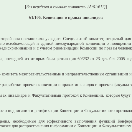
[
без передачи в главные комитеты (A/61/611)
]
61/106. Конвенция о правах инвалидов
которой она постановила учредить Специальный комитет, открытый для
ьно всеобъемлющей и единой международной конвенции о поощрении и
 и недискриминации и с учетом рекомендаций Комиссии по правам человек
, последней из которых была резолюция 60/232 от 23 декабря 2005 го
о комитета межправительственные и неправительственные организации 
разработки проекта конвенции о правах инвалидов и проекта факультати
ах инвалидов и Факультативный протокол к Конвенции, которые будут
рос о подписании и ратификации Конвенции и Факультативного протокола
ещения, необходимые для эффективного выполнения функций Конфере
 также для распространения информации о Конвенции и Факультативном 