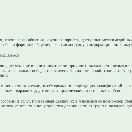
ля, тактильного общения, крупного шрифта, доступных мультимедийных 
 способов и форматов общения, включая доступную информационно-комм
вых языков;
чие, исключение или ограничение по причине инвалидности, целью или р
века и основных свобод в политической, экономической, социальной, ку
нии;
но в конкретном случае, необходимых и подходящих модификаций и к
алидами наравне с другими всех прав человека и основных свобод;
 программ и услуг, призванный сделать их в максимально возможной сте
исключает ассистивные устройства для конкретных групп инвалидов, где