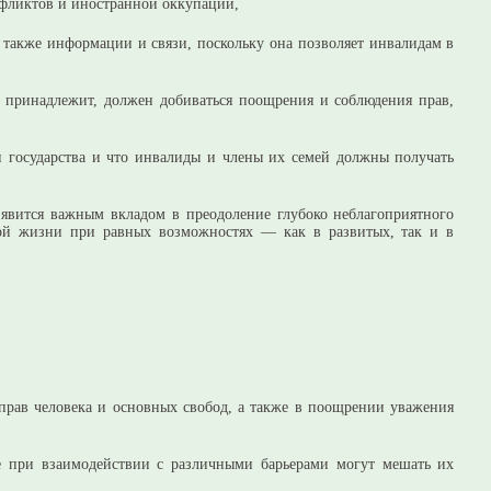
нфликтов и иностранной оккупации,
а также информации и связи, поскольку она позволяет инвалидам в
н принадлежит, должен добиваться поощрения и соблюдения прав,
 и государства и что инвалиды и члены их семей должны получать
явится важным вкладом в преодоление глубоко неблагоприятного
ной жизни при равных возможностях — как в развитых, так и в
прав человека и основных свобод, а также в поощрении уважения
е при взаимодействии с различными барьерами могут мешать их