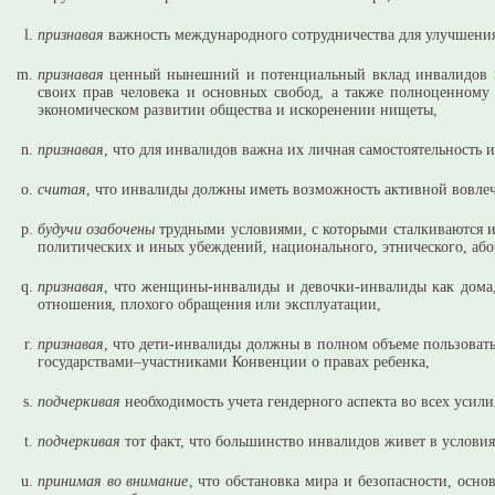
признавая
важность международного сотрудничества для улучшения
признавая
ценный нынешний и потенциальный вклад инвалидов в 
своих прав человека и основных свобод, а также полноценному
экономическом развитии общества и искоренении нищеты,
признавая
, что для инвалидов важна их личная самостоятельность 
считая
, что инвалиды должны иметь возможность активной вовлече
будучи озабочены
трудными условиями, с которыми сталкиваются 
политических и иных убеждений, национального, этнического, або
признавая
, что женщины-инвалиды и девочки-инвалиды как дома, 
отношения, плохого обращения или эксплуатации,
признавая
, что дети-инвалиды должны в полном объеме пользовать
государствами–участниками Конвенции о правах ребенка,
подчеркивая
необходимость учета гендерного аспекта во всех уси
подчеркивая
тот факт, что большинство инвалидов живет в услови
принимая во внимание
, что обстановка мира и безопасности, ос