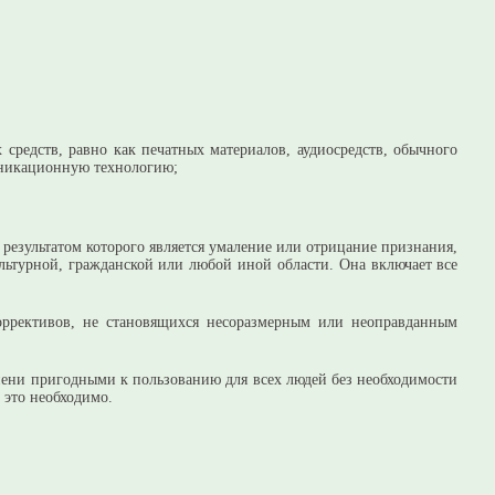
средств, равно как печатных материалов, аудиосредств, обычного
уникационную технологию;
езультатом которого является умаление или отрицание признания,
льтурной, гражданской или любой иной области. Она включает все
оррективов, не становящихся несоразмерным или неоправданным
пени пригодными к пользованию для всех людей без необходимости
 это необходимо.